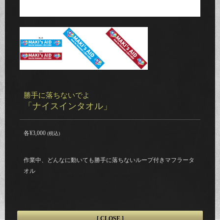
勝手に落ちないでよ
「ナイスインタオル」
各¥3,000
(税込)
作業中、どんなに動いても勝手に落ちないループ付きマフラータ
オル
[ CLOSE ]