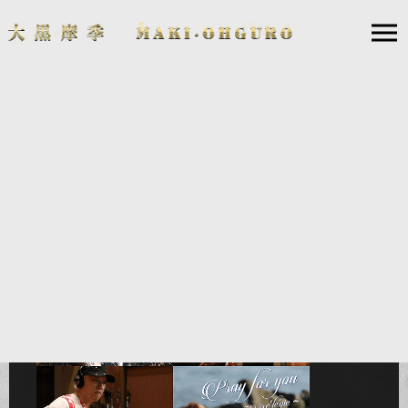
Dee Dee Dee Dee Deeper Love ～ 恋のソーシャルディ
スタンス ～ feat. TOUMA ROSE / Pray for you 〜7月の
élégie〜