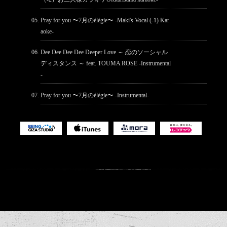
Pray for you 〜7月のélégie〜 -Maki's Vocal (-1) Kar
aoke-
Dee Dee Dee Dee Deeper Love ～ 恋のソーシャル
ディスタンス ～ feat. TOUMA ROSE -Instrumental
-
Pray for you 〜7月のélégie〜 -Instrumental-