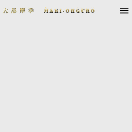
MAKI OHGURO LIVE TOUR 2025 -55 FINAL-
MAKI OHGURO LIVE TOUR 2025 -55 RED-
MAKI OHGURO LIVE TOUR 2025 -55 BLACK-
MAKI’s AID “ Cheer Up! 能登半島！” 〜人類みな親戚❤️ Vo
l.2⭐️届け！熊本の声〜