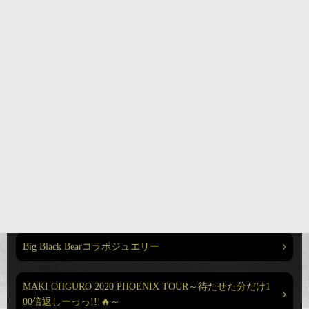
“ ラテン家の⼈々🌺 ” Vol.2 ～Paraíso de la Salsa ＠リビエ
ラ逗子マリーナ⚓️✨ ～
MAKI’s AID “ Cheer Up! 能登半島！” 〜人類みな親戚❤️ Vo
l.1⭐️Kickoff横浜〜
MAKI OHGURO “NEXT②” SUMMER☆カムバック サーモ
ン TOUR 2023 〜Thanksgiving HOKKAIDO❤️道産子よ、熱
くなれ🔥
MAKI OHGURO 30th Anniversary Best Live Tour 2022-23 -
SPARKLE- Powered by CHAMPAGNE COLLET
Big Black Bearコラボジュエリー
MAKI OHGURO 2020 PHOENIX TOUR～待たせた分だけ1
00倍返しーっっ!!!🔥～