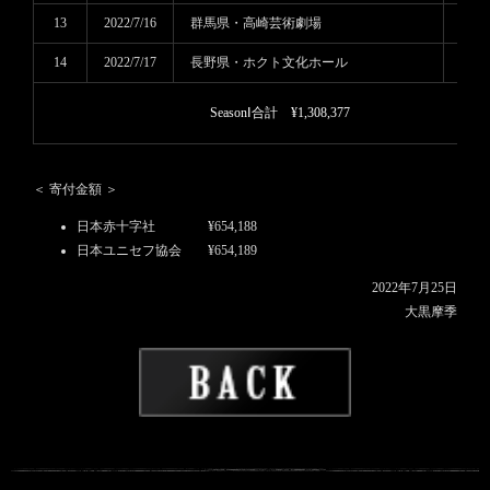
13
2022/7/16
群馬県・高崎芸術劇場
¥15
14
2022/7/17
長野県・ホクト文化ホール
¥132
SeasonⅠ合計
¥1,308,377
＜ 寄付金額 ＞
日本赤十字社 ¥654,188
日本ユニセフ協会 ¥654,189
2022年7月25日
大黒摩季