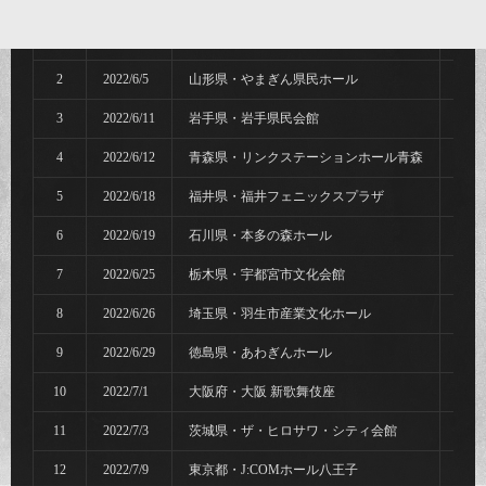
No.
開催日
場所・会場
募
1
2022/6/1
北海道・カナモトホール
¥125
2
2022/6/5
山形県・やまぎん県民ホール
¥111
3
2022/6/11
岩手県・岩手県民会館
¥122
4
2022/6/12
青森県・リンクステーションホール青森
¥23
5
2022/6/18
福井県・福井フェニックスプラザ
¥78
6
2022/6/19
石川県・本多の森ホール
¥85
7
2022/6/25
栃木県・宇都宮市文化会館
¥159
8
2022/6/26
埼玉県・羽生市産業文化ホール
¥84
9
2022/6/29
徳島県・あわぎんホール
¥9
10
2022/7/1
大阪府・大阪 新歌舞伎座
¥78
11
2022/7/3
茨城県・ザ・ヒロサワ・シティ会館
¥139
12
2022/7/9
東京都・J:COMホール八王子
¥142