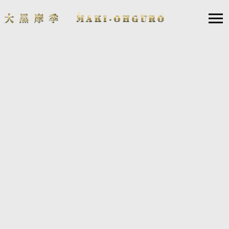
2022.07.25
「ウクライナ人道危機救援金」「ウクライナ緊急募
金」のお礼とご報告
2022年6月1日より開催の「MAKI OHGURO 30th Anniversary Best Live Tou
r 2022-23 -SPARKLE- Season Ⅰ Powered by CHAMPAGNE COLLET」の公
演に際し実施しておりました「ウクライナ人道危機救援金」「ウクライ
ナ緊急募金」への募金のご協力、誠にありがとうございました。
7月17日に終了しましたSeason Ⅰ の各公演で集まりましたそれぞれの募金
額と、各団体へ下記金額を寄付いたしましたことをご報告いたします。
＜ SeasonⅠ募金額 ＞