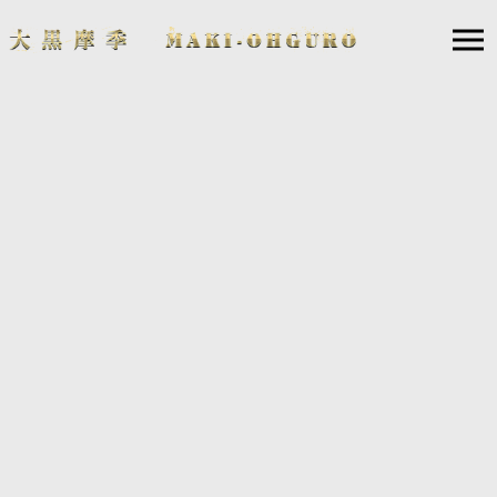
2022.08.01
6月4日(土)福島県・けんしん郡山文化センター公演の
チケットに関するご案内
2022年3月に発生した地震により、6月4日(土)福島県・けんしん郡山文化
センター(郡山市民文化センター）大ホール公演が延期となっておりまし
たが、 この度2023年4月16日(日)に同会場での公演が決定いたしまし
た。
ご購入いただきました2022年6月4日(土)の公演チケットはそのまま有効
となりますので、大切に保管ください。
その際、紙チケットの半券は切り離さず、紛失しないようお願い致しま
す。