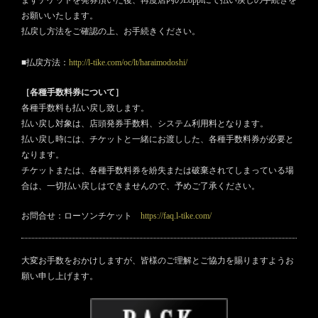
まずチケットを発券頂いた後、再度店内のLoppiにて払い戻しの手続きを
お願いいたします。
払戻し方法をご確認の上、お手続きください。
■払戻方法：
http://l-tike.com/oc/lt/haraimodoshi/
［各種手数料券について］
各種手数料も払い戻し致します。
払い戻し対象は、店頭発券手数料、システム利用料となります。
払い戻し時には、チケットと一緒にお渡しした、各種手数料券が必要と
なります。
チケットまたは、各種手数料券を紛失または破棄されてしまっている場
合は、一切払い戻しはできませんので、予めご了承ください。
お問合せ：ローソンチケット
https://faq.l-tike.com/
大変お手数をおかけしますが、皆様のご理解とご協力を賜りますようお
願い申し上げます。