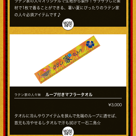
ラテン家の人々オリジナルで生地から製作！サラサラした素
材で1枚で着ることができる、暑い夏にぴったりのラテン家
の人々必須アイテムです♪
MORE
INFO
ループ付きマフラータオル
ラテン家の人々🌺
¥3,000
タオルに冷んやりアイテムを挟んで先端のループに通せば、
首元も冷やせるしタオルで汗も拭けて一石二鳥☆
MORE
INFO