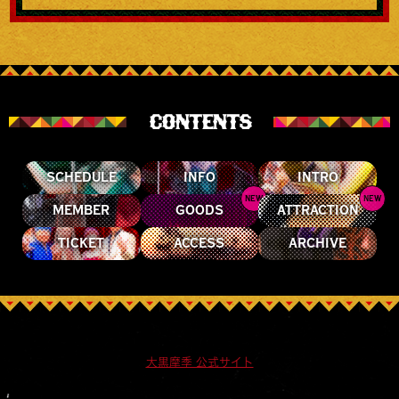
CONTENTS
SCHEDULE
INFO
INTRO
NEW
NEW
MEMBER
GOODS
ATTRACTION
TICKET
ACCESS
ARCHIVE
大黒摩季 公式サイト