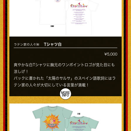
Tシャツ白
ラテン家の人々🌺
¥5,000
爽やかな白Tシャツに胸元のワンポイントロゴが見た目にも
涼しげ！
バックに書かれた「太陽のサルサ」のスペイン語歌詞にはラ
テン家の人々が大切にしている言葉が満載！
MORE
INFO