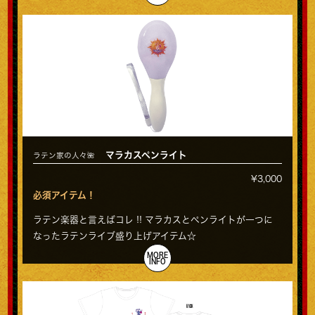
マラカスペンライト
ラテン家の人々🌺
¥3,000
必須アイテム！
ラテン楽器と言えばコレ !! マラカスとペンライトが一つに
なったラテンライブ盛り上げアイテム☆
MORE
INFO