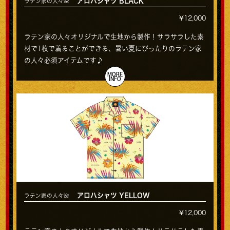
アロハシャツ BLACK
ラテン家の人々🌺
¥12,000
ラテン家の人々オリジナルで生地から製作！サラサラした素
材で1枚で着ることができる、暑い夏にぴったりのラテン家
の人々必須アイテムです♪
MORE
INFO
アロハシャツ YELLOW
ラテン家の人々🌺
¥12,000