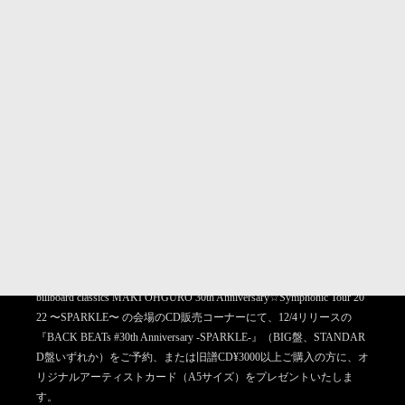
会場限定CD購入&予約特典決定！
billboard classics MAKI OHGURO 30th Anniversary☆Symphonic Tour 20
22 〜SPARKLE〜 の会場のCD販売コーナーにて、12/4リリースの
『BACK BEATs #30th Anniversary -SPARKLE-』（BIG盤、STANDAR
D盤いずれか）をご予約、または旧譜CD¥3000以上ご購入の方に、オ
リジナルアーティストカード（A5サイズ）をプレゼントいたしま
す。