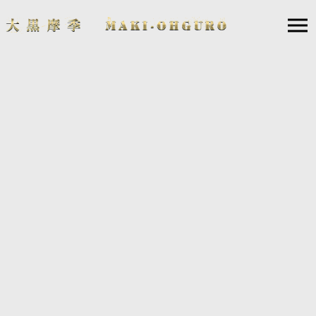
バルカン室内管弦楽団音楽監督、コソボフィルハーモニー交響楽団首席
指揮者、京都フィルハーモニー室内合奏団ミュージックパートナーなど
世界的にも評価の高い指揮者・音楽家である、栁澤寿男氏と共に、全国