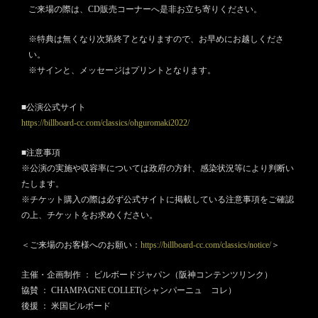
ご来場の際は、CD販売コーナーへ是非お立ち寄りください。
※特典は無くなり次第終了となりますので、お早めにお越しくださ
い。
※サインと、メッセージはプリントとなります。
■公演公式サイト
https://billboard-cc.com/classics/ohguromaki2022/
■注意事項
※公演の実施や収容率については政府の方針、感染状況等により判断い
たします。
※チケット購入の際は必ず公式サイトに掲載している注意事項をご確認
の上、チケットをお求めください。
＜ご来場のお客様へのお願い：
https://billboard-cc.com/classics/notice/
＞
主催・企画制作 ： ビルボードジャパン（阪神コンテンツリンク）
協賛 ： CHAMPAGNE COLLET(シャンパーニュ コレ）
後援 ： 米国ビルボード