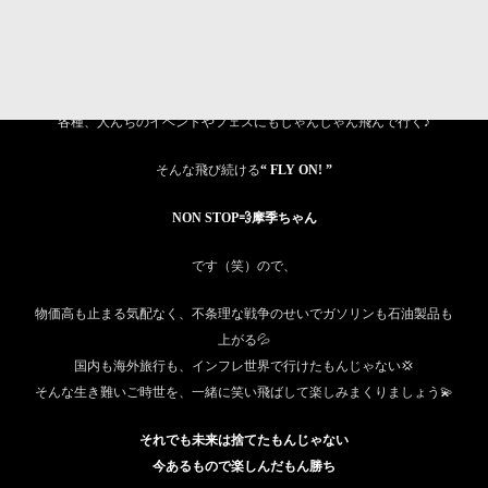
大放出なリリースしまくり！！
去年の
55BLACK
ツアーでいけなかった、九州とHOME北海道にも行く
✨
各種、人んちのイベントやフェスにもじゃんじゃん飛んで行く♪
そんな飛び続ける
“ FLY ON! ”
NON STOP💨摩季ちゃん
です（笑）ので、
物価高も止まる気配なく、不条理な戦争のせいでガソリンも石油製品も
上がる💦
国内も海外旅行も、インフレ世界で行けたもんじゃない💢
そんな生き難いご時世を、一緒に笑い飛ばして楽しみまくりましょう💫
それでも未来は捨てたもんじゃない
今あるもので楽しんだもん勝ち