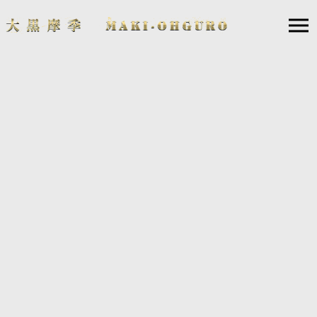
そして35周年⭐ “ FLY ON! ” YEAR
毎年5/27この日の朝は、いい香りのお線香に火をつけて
マンゴーとバナナを供え、ZARD坂井泉水ちゃんのご命日に祈りを捧げ
ゆっくり彼女と語り合うことから始まる
そして、急に暑い日になったことで一気に咲いた🌹薔薇を愛でながら
橋倉パパの美味しいcoffeeを飲んで穏やかに1日をスタート
あっという間に35年目かぁ・・・