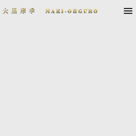
08
27
2020.
.
MAKI OHGURO ON–LINE LIVE 2020 〜待たせた
分だけ10倍返しーっっ!‼︎🔥〜
ライブレポート
2020年、新型コロナウイルスの影響により音楽業界は大打撃を受けた。
特にこの春からライブ・ツアーを計画していたアーティストにとって
は、ライブの延期・中止を余儀なくされ、数多くのアーティストが活動
自粛せざるを得なかった。大黒摩季もその一人、4月から行われる予定
だったライブツアー「MAKI OHGURO LIVE TOUR 2020」、当初は延期
を予定していたが、政府からのイベント等の開催制限要請に基づく感染
防止策としてイベント・コンサートなどの動員を５０％以下とすること
ですでにチケットを購入している方の来場を一部お断りする必要が生じ