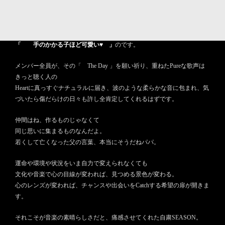
一緒にハモリ、当初のイメージ通り、それ以上にWarm&Humanな作品に
育ったのです☆彡
だからこうして、山あり谷あり嵐ありの本当にすったもんだ
「 手のかかる子ほど可愛い♥ 」
のです。
メンバー全員が、その「 The Day 」を願い祈り、重ねたPureな歌声は
きっと聴く人の
Heartに真っすぐナチュラルに届き、波のような柔らかな音に包まれ、気
づいたら傷だらけの日々も許し全肯定してくれるはずです。
仲間はね、作るものじゃなくて
同じ思いに集まるものなんだよ。
若くして亡くなった父の言葉、本当にそうだねパパ。
運命や環境や状況をいま自力で変えられなくても
文化や音楽で心の目線が変われば、見つめる景色が変わる。
心のレンズが変われば、チャンスや出会いをCatchする希望の扉が開きま
す。
それこそが音楽の素晴らしさだと、痛感させてくれた自粛SEASON。