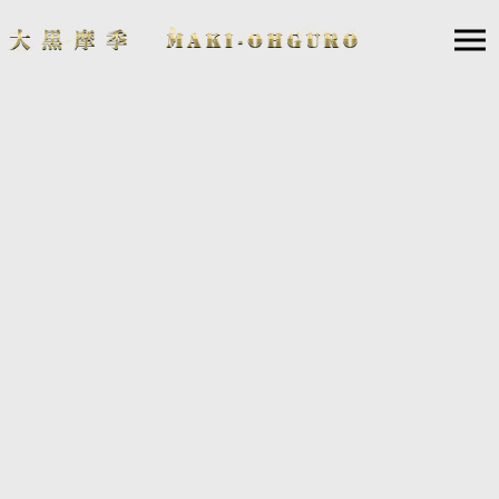
「 手のかかる子ほど可愛い♥ 」
私には子供がいません。
だけど作品という子供達はたくさんいる、幸せな子沢山です（笑）。
まるで神がかりの様に、歌詞も曲も溢れ出て超安産の子もいれば、待て
ど暮らせど
生まれる気配なく不妊治療のごとく技術とミュージシャンの才能をお借
りして
やっと生まれる子もいれば、自然に芽生えて順調に育ってるのに最後の
最後で
難産になったり・・・