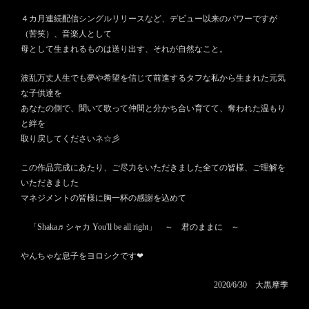
４カ月連続配信シングルリリースなど、デビュー以来のパワーですが
（苦笑）、音楽人として
母として生まれるものは送り出す、それが自然なこと。
波乱万丈人生でも夢や希望を信じて前進するタフな私から生まれた元気
な子供達を
あなたの側で、聞いて歌って仲間と分かち合い育てて、奪われた温もり
と絆を
取り戻してくださいネ☆彡
この作品完成にあたり、ご尽力をいただきました全ての皆様、ご理解を
いただきました
マネジメントの皆様に胸一杯の感謝を込めて
「Shaka♬シャカ You'll be all right」 ～ 君のままに ～
やんちゃな息子をヨロシクです❤
2020/6/30 大黒摩季