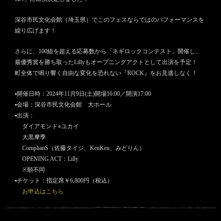
深谷市民文化会館（埼玉県）でこのフェスならではのパフォーマンスを
繰り広げます！
さらに、100組を超える応募数から「ネギロックコンテスト」開催し、
最優秀賞を勝ち取ったLillyもオープニングアクトとして出演を予定！
町全体で鳴り響く自由な変化を恐れない『ROCK』をお見逃しなく！
▪︎開催日時：2024年11月9日(土)開場16:00／開演17:00
▪︎会場：深谷市民文化会館 大ホール
▪︎出演：
ダイアモンド⭐︎ユカイ
大黒摩季
ComplianS（佐藤タイジ、KenKen、みどりん）
OPENING ACT：Lilly
※順不同
▪︎チケット：指定席￥6,800円（税込）
お申込はこちら