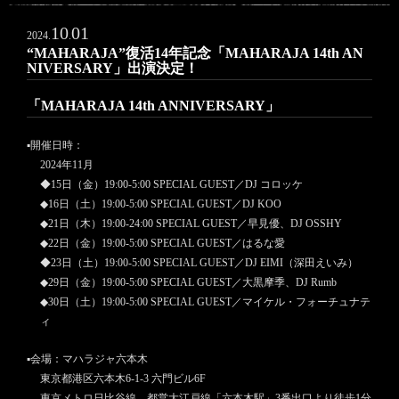
10
01
2024.
.
“MAHARAJA”復活14年記念「MAHARAJA 14th AN
NIVERSARY」出演決定！
「MAHARAJA 14th ANNIVERSARY」
▪︎開催日時：
2024年11月
◆15日（金）19:00-5:00 SPECIAL GUEST／DJ コロッケ
◆16日（土）19:00-5:00 SPECIAL GUEST／DJ KOO
◆21日（木）19:00-24:00 SPECIAL GUEST／早見優、DJ OSSHY
◆22日（金）19:00-5:00 SPECIAL GUEST／はるな愛
◆23日（土）19:00-5:00 SPECIAL GUEST／DJ EIMI（深田えいみ）
◆29日（金）19:00-5:00 SPECIAL GUEST／大黒摩季、DJ Rumb
◆30日（土）19:00-5:00 SPECIAL GUEST／マイケル・フォーチュナテ
ィ
▪︎会場：マハラジャ六本木
東京都港区六本木6-1-3 六門ビル6F
東京メトロ日比谷線、都営大江戸線「六本木駅」3番出口より徒歩1分