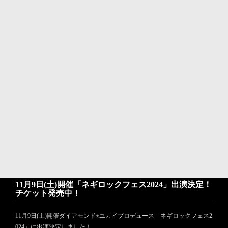
▪︎番組HP：
https://fmk.fm/instyle/
10
20
2024.
.
2024年10月22日(火)bayfm「9の音粋」出演！
▪︎番組名：「9の音粋」
▪︎放送局：bayfm
▪︎放送日時：2024年10月22日(火)21:00〜22:54
▪︎番組HP：
https://program.bayfm.co.jp/cue/
10
15
2024.
.
11月9日(土)開催「ネギロックフェス2024」出演決定！
チケット発売中！
11月9日(土)開催ダイアモンド⭐︎ユカイプロデュース「ネギロックフェス2
024」に出演決定しました！