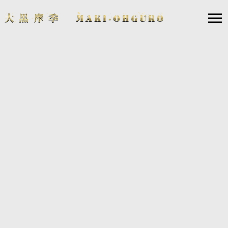
12
24
2024.
.
2月22日(土)開催「ねこの日おめでとうMUSIC FESTI
VAL 2025」出演決定！
2月22日“ねこの日”を、ねこ好きの人間 が（勝手に）お祝いする音楽フ
ェス、アートフェスの初開催が決定！
好奇心旺盛で楽しいことが大好きなねこ好きさんたちが“ねこの日おめ
でとう” と挨拶し合うMUSIC FESTIVALに出演することが決定いたしま
した！
【M'DRIVE抽選先行】
■受付期間：2024年12月24日（火）12:00〜2025年1月5日（日）23:59
※お1人様最大4枚までお申し込み可能です。