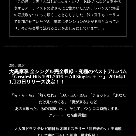
「この度、大黒さんはじめm.c..A・Tさん、KENさんなど日本を代
表するアーティストの皆さんにご協力いただき、レバンガ北海道
の応援歌をつくって頂くこととなりました。我々選手もコーラス
で参加させていただき、非常にテンションがあがる曲となってお
り、今から会場で流れることを楽しみにしています。
」
2016.10.04
大黒摩季 全シングル完全収録・究極のベストアルバム
「Greatest Hits 1991-2016 ～All Singles ＋ ～」
2016年1
1月23日リリース決定！！
「ら・ら・ら」「熱くなれ」「DA・KA・RA」「チョット」
「あなた
だけ見つめてる」「夏が来る」など
あの日歌った、あの時聴いた… そして、今も
ココロ熱くする、
グレート！な名曲満載!!
大人気ドラマ テレビ朝日系 木曜ミステリー「科捜研の女」主題歌
として書き下ろした新曲、最速収録！