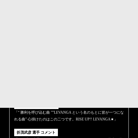
■販売場所：
・レバンガ北海道HOMEGAME会場内
・レバンガ北海道オフィシャルECサイト
・各種イベント会場
・大黒摩季コンサート会場内
・ビーイングオフィシャルポータルサイト
Musing
大黒摩季 コメント
「歌詞はすべてチームの皆さんの願い溢れる言葉をいただき紡ぎ
ました。バスケット同様に、歌もソロではなくチームだからこそ
生まれる音やリズムがあります。予定調和ではない、歌詞に沿っ
て上がる熱のこもった皆の声の力と曲の持つFORCEを体感してく
ださい。」
m.c.A・T さん コメント
「“ 勝利を呼び込む曲 ””LEVANGA という名のもとに皆が一つにな
れる曲” 心掛けたのはこの二つです。RISE UP!! LEVANGA★」
折茂武彦 選手 コメント