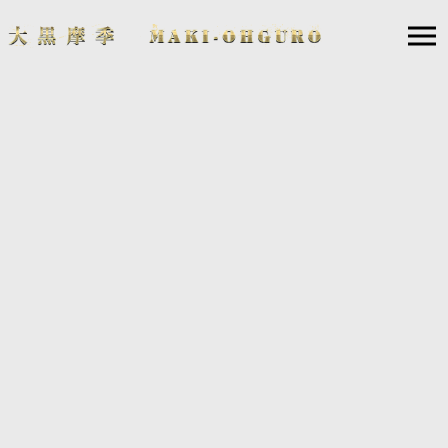
2016.12.23
大黒摩季『Greatest Hits 1991-2016 〜All Singles+〜』
大好評の豪華A4サイズパッケージ、“47都道府県ライ
ブ開催記念” の“BIG BLACK盤”が登場！
ライブ会場＆Musing限定販売決定！
品切れ続出中の“BIG盤”が、三方背ボックスの装いも新たに“BIG BLAC
K盤”として再登場！
2月25日からスタートする“47都道府県ライブツアー” の開催を記念し、
ライブ会場とビーイングのオフィシャルポータルサイト・Musingで販売
されます。
貴重な写真も満載、しっかり歌詞が読めるA4サイズのブックレットとM
usic Videoを収録した特典DVDでどっぷり！と大黒摩季の世界に浸れる