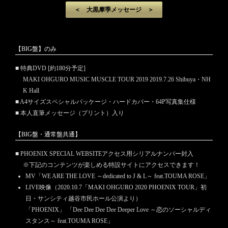
＜ 大黒摩季メッセージ ＞
【BIG盤】のみ
■ 特典DVD [約180分予定]
MAKI OHGURO MUSIC MUSCLE TOUR 2019 2019.7.26 Shibuya・NH
K Hall
■ A4サイズスペシャルパッケージ・ハードカバー・64P写真集仕様
■ 本人直筆メッセージ（プリント）入り
【BIG盤・通常盤共通】
■ PHOENIX SPECIAL WEBSITEアクセス用シリアルナンバー封入
※下記のコンテンツが楽しめる特設サイトにアクセスできます！
MV「WE ARE THE LOVE ～dedicated to J & L～ feat.TOUMA ROSE」
LIVE映像（2020.10.7「MAKI OHGURO 2020 PHOENIX TOUR」初
日・サンシティ越谷市民ホール公演より）
「PHOENIX」 「Dee Dee Dee Dee Deeper Love ～恋のソーシャルディ
スタンス～ feat.TOUMA ROSE」