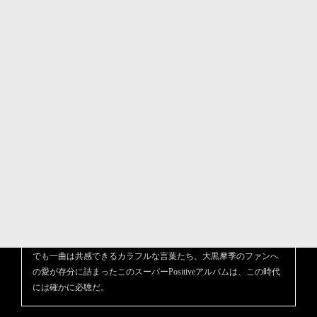
むしろその変革や方向転換を面白がり柔軟に乗り込んでいるよう
に見えるのは自分だけだろうか。只ひたすらに音楽を追い求め、
世の中を見つめ、ファンを見つめ、ブレずに走り抜けた大黒摩季
の１年が凝縮されたこのアルバム。私はカリスマでもなければ、
そうなりたくもない、常に聴く人達と同じ高さで一緒に歩く道す
がらお互いを鼓舞したり支え合ったりするための歌を作ってゆく
だけ、と５０歳を迎え音楽をひたすら追い求めた少女の頃のPure
な感性に戻っているという。
大黒本人から言わせれば前作 “ LOVE MUSCLE “ も人生最高傑
作！と思っていたけど、今回はそれを超えた人生最高傑作！！つ
まり自分のコースレコードを記録更新し続けられている、今の自
分が人生で一番好きだと言い切るのだから、驚いてしまう。波乱
万丈な人生をすべて音楽に落とし込み、むしろ輝きを増して行く
彼女自身が「PHOENIX」になっているようだ。2021年に向けて心
を解き放ち、明日へ向かうためのエナジーと、どんな立場の人に
でも一曲は共感できるカラフルな言葉たち、大黒摩季のファンへ
の愛が存分に詰まったこのスーパーPositiveアルバムは、この時代
には確かに必聴だ。