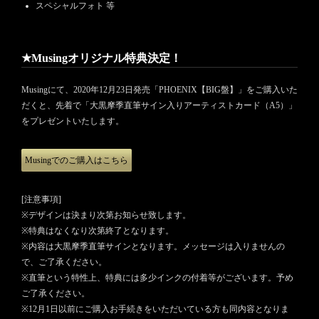
スペシャルフォト 等
★Musingオリジナル特典決定！
Musingにて、2020年12月23日発売「PHOENIX【BIG盤】」をご購入いた
だくと、先着で「大黒摩季直筆サイン入りアーティストカード（A5）」
をプレゼントいたします。
Musingでのご購入はこちら
[注意事項]
※デザインは決まり次第お知らせ致します。
※特典はなくなり次第終了となります。
※内容は大黒摩季直筆サインとなります。メッセージは入りませんの
で、ご了承ください。
※直筆という特性上、特典には多少インクの付着等がございます。予め
ご了承ください。
※12月1日以前にご購入お手続きをいただいている方も同内容となりま