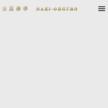
12
25
2020.
.
大黒摩季50th/50try Anniversaryフレーム切手セット
販売決定！
2020年12月28日（月）0時15分から、「郵便局のネットショップ」で、
大黒摩季50th/50try Anniversaryフレーム切手セットの申込受付を開始いた
します！
昨年の大晦日に50歳という節目を迎え、2020年『50th/50try』のスローガ
ンのもと様々な企画を行っている一環として、また来週12月31日に51歳
のバースデーを迎え更なるステージに進むことを記念してフレーム切手
セットを販売します。フレーム切手はファンの投票で上位に選ばれたC
Dジャケットをデザインしました。