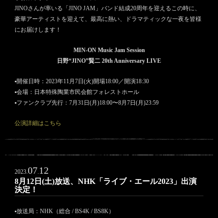
JINOさんが率いる「JINO JAM」バンド結成20周年を迎えるこの時に、
豪華アーティストを迎えて、最高に熱い、ドラマティックな一夜を皆様
にお届けします！
MIN-ON Music Jam Session
日野“JINO”賢二 20th Anniversary LIVE
▪︎開催日時：2023年11月7日(火)開場18:00／開演18:30
▪︎会場：日本特殊陶業市民会館フォレストホール
▪︎ファンクラブ先行：7月31日(月)18:00〜8月7日(月)23:59
公演詳細はこちら
07
12
2023.
.
8月12日(土)放送、NHK「ライブ・エール2023」出演
決定！
▪︎放送局：NHK（総合 / BS4K / BS8K）