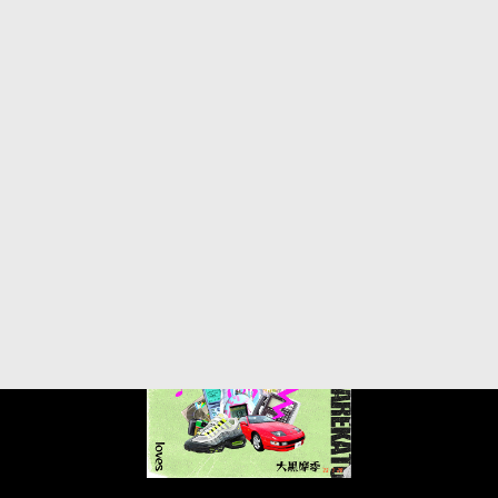
07
21
2023.
.
7月28日(金)配信リリース、t-Ace「今夜もダレかと」
第4弾ゲストで大黒摩季が参加！
t-Aceの「今夜もダレかと」という同曲で、毎回コラボアーティストを変
えていく第4弾ゲストに大黒摩季が参加！
7月28日(金)に“「今夜もダレかと」loves 大黒摩季”で配信リリースされる
ことが決定しました！
t-Ace×大黒摩季のコラボ作品をお楽しみに♪