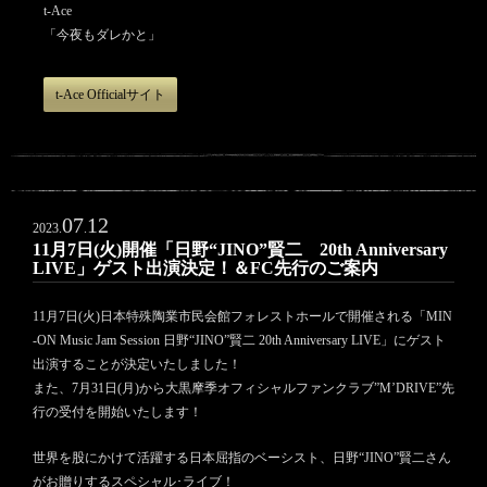
t-Ace
「今夜もダレかと」
t-Ace Officialサイト
07
12
2023.
.
11月7日(火)開催「日野“JINO”賢二 20th Anniversary
LIVE」ゲスト出演決定！＆FC先行のご案内
11月7日(火)日本特殊陶業市民会館フォレストホールで開催される「MIN
-ON Music Jam Session 日野“JINO”賢二 20th Anniversary LIVE」にゲスト
出演することが決定いたしました！
また、7月31日(月)から大黒摩季オフィシャルファンクラブ”M’DRIVE”先
行の受付を開始いたします！
世界を股にかけて活躍する日本屈指のベーシスト、日野“JINO”賢二さん
がお贈りするスペシャル･ライブ！