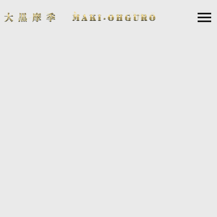
12
14
2023.
.
2024年3月19日(火)「ヒダノ修一、真矢、原田喧太、高
橋和也、堀江博久、大黒摩季“Super Live 2024”」開催
決定！
ヒダノ修一、真矢、原田喧太、高橋和也、堀江博久、大黒摩季という音
楽界を牽引するトップ・アーティストがブルーノート東京に集結！1969
年4月〜1970年3月に生まれた同学年のアーティストが一夜限りのスーパ
ー・セッションを繰り広げる。
SHUICHI HIDANO, SHINYA, KENTA HARADA,
KAZUYA TAKAHASHI, HIROHISA HORIE, MAKI OHGURO
"Super Live 2024"