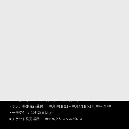
んでいただけます！
＜エムドラ会員 先行受付のお知らせ＞
ファンクラブ先行受付を以下のとおり各ホテルごとに行います。
お申し込みの際は、お名前と会員番号を必ずお伝え下さい。
尚、お席位置に関しましては、抽選となり座席指定は出来ませんので、
予めご了承の程お願い申し上げます。
詳細は、下記の日程にて！
■12月25日(水) 茨城県ひたちなか市・ホテルクリスタルパレス
食事時間 ： 18:20開演：20:00
チケット料金
・SR席 ： ￥35,000- (税込)
・S席 ： ￥32,000- (税込)
★チケット予約：029-273-7711
・FC先行受付 ： 10月12日(土)～10月18日(金) 10:00～21:00
・ホテル特別先行受付 ： 10月19日(金)～10月22日(火) 10:00～21:00
・一般受付 ： 10月23日(水)～
★チケット発売場所 ： ホテルクリスタルパレス