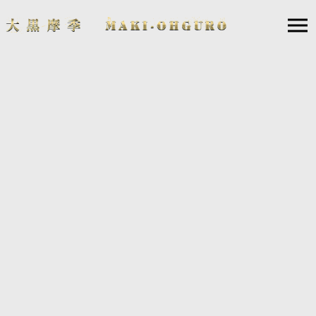
2019.12.29
2020年1月13日、サッカー元日本代表・巻誠一郎選手
の引退試合でゲスト出演！
2020年1月13日(月・祝)に、熊本・えがお健康スタジアム開催されますサ
ッカー元日本代表・巻誠一郎選手の「引退試合」にて、試合前（12:30頃
予定）にスペシャル・ミニライブを行ことが決定しました。
巻選手とは、熊本の震災ボランティアで知り合い、いくつもの復興イベ
ントを共にし、今回は巻選手の記念すべき引退試合を盛り上げるためラ
イブを行うことになりました！
詳しくは、下記ホームページで！
http://sp.roasso-k.com/news/news_view.htm?id=5463