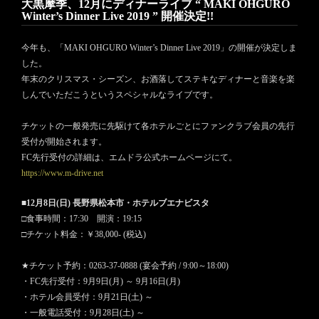
大黒摩季、12月にディナーライブ “ MAKI OHGURO
Winter’s Dinner Live 2019 ” 開催決定!!
今年も、「MAKI OHGURO Winter’s Dinner Live 2019」の開催が決定しま
した。
年末のクリスマス・シーズン、お酒落してステキなディナーと音楽を楽
しんでいただこうというスペシャルなライブです。
チケットの一般発売に先駆けて各ホテルごとにファンクラブ会員の先行
受付が開始されます。
FC先行受付の詳細は、エムドラ公式ホームページにて。
https://www.m-drive.net
■12月8日(日) 長野県松本市・ホテルブエナビスタ
□食事時間：17:30 開演：19:15
□チケット料金：￥38,000- (税込)
★チケット予約：0263-37-0888 (宴会予約 / 9:00～18:00)
・FC先行受付：9月9日(月) ～ 9月16日(月)
・ホテル会員受付：9月21日(土) ～
・一般電話受付：9月28日(土) ～